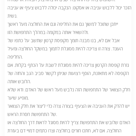
הזכר יכול ללבוש עניבה או אסקוט. הנקבה יכולה ללבוש צעיף או עניבה
נשית.
ייתכן שתוכל למשוך גם את החליפה וגם את החולצה מעל ראשך
ולהשאיר אותה במקומה במהלך התחפושת הזו.
אבל אם לא, בנו מבנה תומך מקופסת קרטון שתשב על כתפו של
העונד. צורה זו צריכה להיות מסוגלת לתמוך במשקל החולצה ומעיל
החליפה.
גזרת קופסת הקרטון צריכה להיות מסוגלת לשבת על הכתף בקלות. אם
הקופסה לא מתאזנת, הוסף רצועות שניתן לקשור סביב הגב והחזה של
הלובש אותה.
חלק הצוואר של התחפושת הזה נלבש מעל ראשו של האדם. ודא שלא
מופיע שיער.
יש להדק את העניבה או הצעיף בצורה צרה כדי ליצור את חלק הצוואר
של התחפושת חסרת הראש.
האדם שלובש את התחפושת צריך להיות מסוגל לראות דרך החולצה או
החולצה. אם לא, חתכו חורים בחולצה וצרו כתמים דמויי דם בעזרת