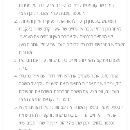
במברשת קוסמטית לייחד כל שכבת צבע. חזור על מריחות
למספר שכבות עד להשגת הלובן הרצוי.
השתמש בעיפרון רך כדי לתאר את העפעף העליון והתחתון.
לאחר מכן מרחי שכבה או שתיים של איפור קרם שחור בעקבות
קווי המתאר הגרמיים של ארובת העין ומכסים את העפעף.
השתמש במברשת דקה כדי להגדיר ולעדן את עיגולי ארובות העין
השחורות.
מצפים את קצה האף והנחיריים בקרם שחור. עידן עם מברשת
דקה.
פתחו מעט את השפתיים או הראו חיוך רדוד. עם אייליינר נוזלי
ביד, צייר משיכות אנכיות התואמות את השיניים שלך על השפה
העליונה, ואז בצע את השפה התחתונה. השלם את המשיכות
בעבודה לקראת המראה הרצוי.
לבסוף, מתאר בעיפרון השחור את עצמות גולגולת הפנים. מלאו
את אזורי הלחיים הרדודים בקרם שחור, והקפידו להדגיש את
הסנטר בקווים. ייתכן שתרצה להוסיף עיגול שחור סביב שתי