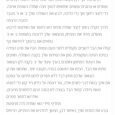
אפורים או צהובים עמומים שיתאימו לגופך ויצרו שמלה נשפכת ארוכה.
כדי ליצור ריחוף תוך כדי הליכה, לבש את השמלה שלך 2' או 3' מעבר
לגובה הרצפה.
הדרך הקלה ביותר ליצור שמלה זורמת היא לתפור את הווילונות לריבוע
מושלם. מדוד את המרחק מהצוואר שלך לרצפה בתוספת 2' או 3'
נוספים אם ברצונך להיראות צף.
קפלו את הבד לשניים. מקפלים לחצי פעם נוספת. הנח את סרט המידה
בפינת הפינה המקופלת. סמן את המידות שלך בקצה השמלה. חותכים
את העיגול התחתון וחותכים בערך עיגול של 3' בקצה לקו הצוואר.
פתחו את הבד, הניחו את ראשכם בגזרה הקטנה יותר, שתהווה את קו
הצוואר שלכם ותיתן לבד ללא תפרים לזרום ולזרום על גופכם.
אם אינך בטוח לגבי כיוונים אלה, צור דוגמה על גיליון נייר קטן כדי למנוע
טעות גדולה. קיפול הבד בצורה לא נכונה יגרום לחיתוכים מרובים,
שידרשו לתפור תפרים.
תחליף מיידי הוא שמלת כלה מרופטת.
צבע את הפנים שלך באיפור לבן, המשך להדגיש את העיניים, הריסים