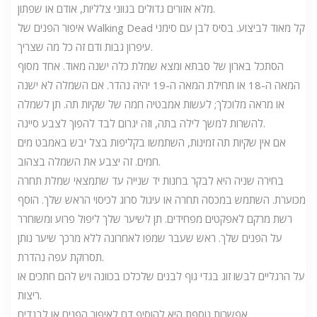
מלא אזורים גדולים בגווני צלליות, אודם או שפתון.
איפור הפנים של Walking Dead קל מאוד לביצוע. בסיס לבן עם סימני
עיפרון גבות ודם זה כל מה שצריך.
הסתכל בארון של סבתא ומצא שמלת כלה ישנה מאוד. אחד מסוף
המאה ה-18 או תחילת המאה ה-19 יהיה נהדר. אם השמלה לא ישנה
או מראה מלוכלך; לעשות אמבטיה חמה של שקיות תה. תן לשמלה
להשרות למשך לילה בתה, וזה יגרום לבד להפוך לצבע סיינה.
אם אין שקיות תה זמינות, השתמשו בקליפות בצל יבש באמבט מים
חמים. זה יצבע את השמלה בצהוב.
בחירה שניה היא לבקר בחנות יד שנייה עד שתמצאי שמלת תחרה
מכוערת. השתמש במכסה תחרה או עיגול סרוג לכיסוי הראש שלך. הוסף
רשת מרקם לאפקטים מפחידים. תן לשיער שלך ליפול פרוע ומשוחרר
על הפנים שלך. ראש שעבר שמפו לאחרונה ללא מרכך שיער נותן
תסרוקת עפה נהדרת.
על הרגליים לבשו זוג בגדי גוף לבנים שלכלכו בכוונה ויש להם חתכים או
ריצות.
אפשרות נוספת היא להוסיף דם לאיפור הפנים או לבגדים.