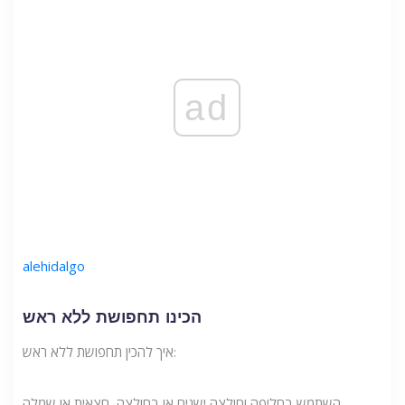
ad
alehidalgo
הכינו תחפושת ללא ראש
איך להכין תחפושת ללא ראש:
השתמש בחליפה וחולצה ישנים או בחולצה, חצאית או שמלה.